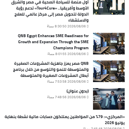
أول منصة للسياحة الصحية في مصر والشرق
الأوسط وأفريقيا.. «Tour4Cure» تدعم رؤية
الدولة لتحويل مصر إلى مركز عالمي للعلاج
والاستشفاء
2026/08/06 8:30:50 مساءً
QNB Egypt Enhances SME Readiness for
Growth and Expansion Through the SME
Champions Program
2026/08/06 8:01:55 مساءً
QNB مصر يعزز جاهزية المشروعات الصغيرة
والمتوسطة للنمو والتوسع من خلال برنامج
أبطال المشروعات الصغيرة والمتوسطة
2026/08/06 7:53:58 مساءً
(بدون عنوان)
2026/08/06 7:48:56 مساءً
«المركزي»: 79% من المواطنين يمتلكون حسابات مالية نشطة بنهاية
يونيو 2026
2026/08/06 7:45:48 مساءً