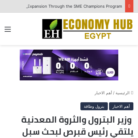
QNB Egypt Enhances SME Readiness for Growth and Expansion Through the SME Champions Program
الق
الرئيسية
/
أهم الاخبار
أهم الاخبار
بترول وطاقة
وزير البترول والثروة المعدنية
يلتقي رئيس قبرص لبحث سبل