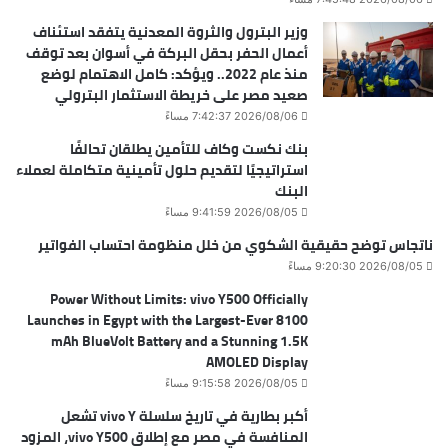
وزير البترول والثروة المعدنية يتفقد استئناف
أعمال الحفر بحقل البركة في أسوان بعد توقف
منذ عام 2022.. ويؤكد: كامل الاهتمام لوضع
صعيد مصر على خريطة الاستثمار البترولي
2026/08/06 7:42:37 مساءً
بنك نكست وكاف للتأمين يطلقان تحالفًا
استراتيجيًا لتقديم حلول تأمينية متكاملة لعملاء
البنك
2026/08/05 9:41:59 مساءً
ناتجاس توضح حقيقية الشكوي من خلل منظومة احتساب الفواتير
2026/08/05 9:20:30 مساءً
Power Without Limits: vivo Y500 Officially
Launches in Egypt with the Largest-Ever 8100
mAh BlueVolt Battery and a Stunning 1.5K
AMOLED Display
2026/08/05 9:15:58 مساءً
أكبر بطارية في تاريخ سلسلة vivo Y تشعل
المنافسة في مصر مع إطلاق vivo Y500، المزود