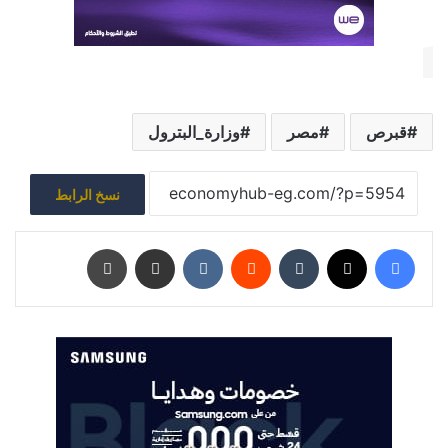
قبرص
مصر
وزارة_البترول
نسخ الرابط
فيسبوك
‫X
‏Tumblr
‏Reddit
‏VKontakte
مشاركة عبر البريد
طباعة