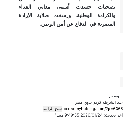
تضحيات جسدت أسمى معاني الفداء
والكرامة الوطنية، ورسخت صلابة الإرادة
المصرية في الدفاع عن أمن الوطن.
الوسوم
عيد الشرطة
كريم بدوي
مصر
نسخ الرابط
آخر تحديث: 2026/01/24 9:49:35 مساءً
ف
م
ط
ي
X
T
R
ب
V
ش
س
u
e
K
ا
ا