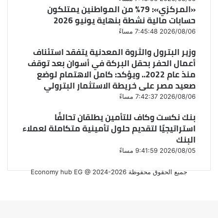
«المركزي»: 79% من المواطنين يمتلكون
حسابات مالية نشطة بنهاية يونيو 2026
2026/08/06 7:45:48 مساءً
وزير البترول والثروة المعدنية يتفقد استئناف
أعمال الحفر بحقل البركة في أسوان بعد توقف
منذ عام 2022.. ويؤكد: كامل الاهتمام لوضع
صعيد مصر على خريطة الاستثمار البترولي
2026/08/06 7:42:37 مساءً
بنك نكست وكاف للتأمين يطلقان تحالفًا
استراتيجيًا لتقديم حلول تأمينية متكاملة لعملاء
البنك
2026/08/05 9:41:59 مساءً
جميع الحقوق محفوظة Economy hub EG @ 2024-2026
فيسبوك
‫X
‫X
فيسبوك
واتساب
زر
الذهاب
إلى