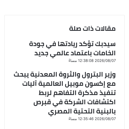
ب
m
d
o
ر
ع
و
b
d
n
ك
ة
ك
l
i
t
ة
r
t
a
ع
مقالات ذات صلة
k
ب
t
ر
e
ا
سيدبك تؤكد ريادتها في جودة
ل
الخامات باعتماد عالمي جديد
ب
ر
2026/08/07 12:38:08 مساءً
ي
د
وزير البترول والثروة المعدنية يبحث
مع إكسون موبيل العالمية آليات
تنفيذ مذكرة التفاهم لربط
اكتشافات الشركة في قبرص
بالبنية التحتية المصري
2026/08/07 12:35:46 مساءً