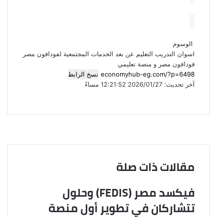
الوسوم
اسوان
التدريب
التعليم عن بعد
الخدمات المجتمعية لفودافون مصر
فودافون مصر و منصة تعليمي
نسخ الرابط
آخر تحديث: 2026/01/27 12:21:52 مساءً
ف
م
ط
ي
X
T
R
ب
V
ش
س
u
e
K
ا
ا
ب
m
d
o
ر
ع
و
b
d
n
ك
ة
ك
l
i
t
ة
r
t
a
ع
مقالات ذات صلة
k
ب
t
ر
e
ا
فيكسد مصر (FEDIS) وحلول
ل
تتشاركان في تطوير أول منصة
ب
ر