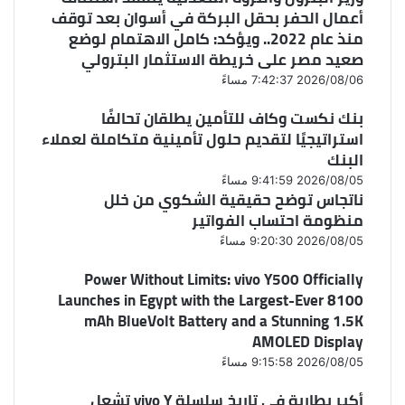
أعمال الحفر بحقل البركة في أسوان بعد توقف
منذ عام 2022.. ويؤكد: كامل الاهتمام لوضع
صعيد مصر على خريطة الاستثمار البترولي
2026/08/06 7:42:37 مساءً
بنك نكست وكاف للتأمين يطلقان تحالفًا
استراتيجيًا لتقديم حلول تأمينية متكاملة لعملاء
البنك
2026/08/05 9:41:59 مساءً
ناتجاس توضح حقيقية الشكوي من خلل
منظومة احتساب الفواتير
2026/08/05 9:20:30 مساءً
Power Without Limits: vivo Y500 Officially
Launches in Egypt with the Largest-Ever 8100
mAh BlueVolt Battery and a Stunning 1.5K
AMOLED Display
2026/08/05 9:15:58 مساءً
أكبر بطارية في تاريخ سلسلة vivo Y تشعل