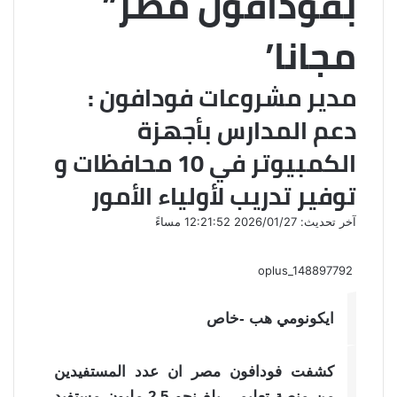
بفودافون مصر”
مجانا’
مدير مشروعات فودافون :
دعم المدارس بأجهزة
الكمبيوتر في 10 محافظات و
توفير تدريب لأولياء الأمور
آخر تحديث: 2026/01/27 12:21:52 مساءً
oplus_148897792
ايكونومي هب -خاص
كشفت فودافون مصر ان عدد المستفيدين
من منصة تعليمي بلغ نحو 2.5 مليون مستفيد